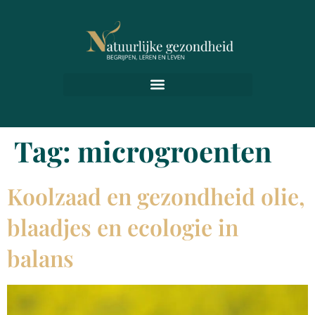
Tag:
microgroenten
Koolzaad en gezondheid olie,
blaadjes en ecologie in
balans