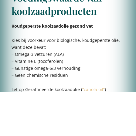
koolzaadproducten
Koudgeperste koolzaadolie gezond vet
Kies bij voorkeur voor biologische, koudgeperste olie,
want deze bevat:
– Omega-3 vetzuren (ALA)
– Vitamine E (tocoferolen)
– Gunstige omega-6/3 verhouding
– Geen chemische residuen
Let op Geraffineerde koolzaadolie (
“canola oil”
)
ondergaat verhitting en chemische extractie. Daarbij
kunnen oxidatie, verlies aan nutriënten en restsporen
van hexaan optreden.
Industriële toepassingen