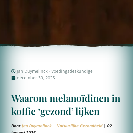
Jan Duymelinck - Voedingsdeskundige
december 30, 2025
Waarom melanoïdinen in
koffie ‘gezond’ lijken
Door
Jan Duymelinck
|
Natuurlijke Gezondheid
| 02
januari 2026