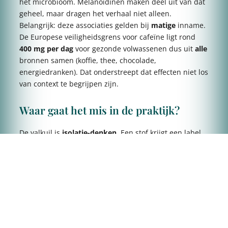
het microbioom. Melanoïdinen maken deel uit van dat
geheel, maar dragen het verhaal niet alleen.
Belangrijk: deze associaties gelden bij
matige
inname.
De Europese veiligheidsgrens voor cafeïne ligt rond
400 mg per dag
voor gezonde volwassenen dus uit
alle
bronnen samen (koffie, thee, chocolade,
energiedranken). Dat onderstreept dat effecten niet los
van context te begrijpen zijn.
Waar gaat het mis in de praktijk?
De valkuil is
isolatie-denken
. Een stof krijgt een label
goed of slecht en alles eromheen verdwijnt. Bij koffie
wordt gekeken naar het
netto-effect
van het geheel.
Bij andere producten wordt kleur soms als shortcut
gebruikt: donkerder = beter. Dat is te simpel.
Wat betekent dit voor het lichaam?