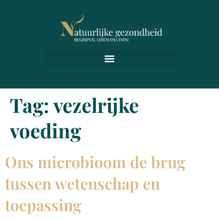
Tag:
vezelrijke
voeding
Ons microbioom de brug
tussen wetenschap en
toepassing