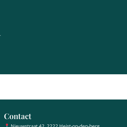
Contact
Nieuwstraat 42, 2222 Heist-op-den-berg