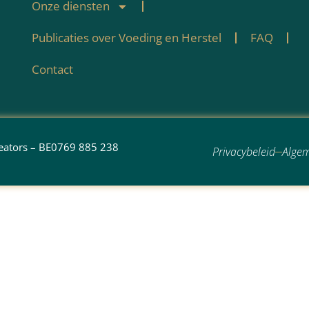
Onze diensten
Publicaties over Voeding en Herstel
FAQ
Contact
reators – BE0769 885 238
Privacybeleid
Alge