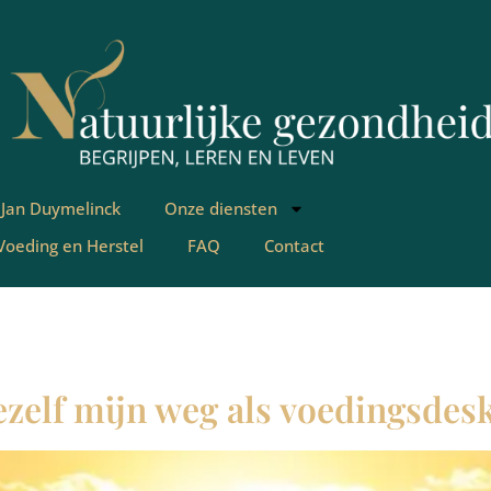
 Jan Duymelinck
Onze diensten
 Voeding en Herstel
FAQ
Contact
ezelf mijn weg als voedingsde