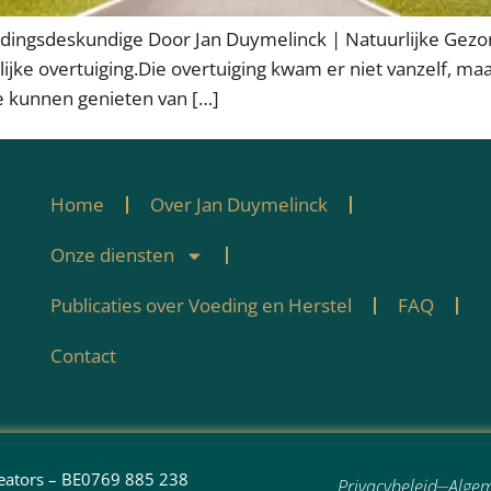
oedingsdeskundige Door Jan Duymelinck | Natuurlijke Gezo
nlijke overtuiging.Die overtuiging kwam er niet vanzelf, ma
e kunnen genieten van […]
Home
Over Jan Duymelinck
Onze diensten
Publicaties over Voeding en Herstel
FAQ
Contact
reators – BE0769 885 238
Privacybeleid
Alge