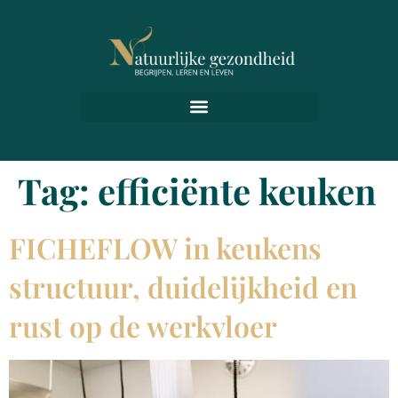
Tag:
efficiënte keuken
FICHEFLOW in keukens
structuur, duidelijkheid en
rust op de werkvloer