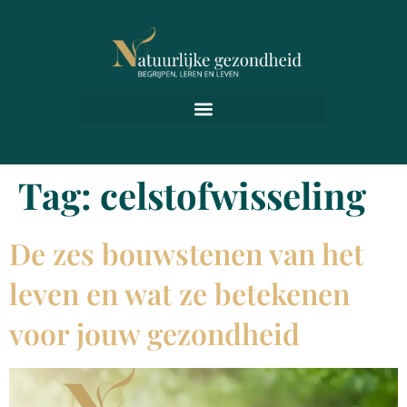
Tag:
celstofwisseling
De zes bouwstenen van het
leven en wat ze betekenen
voor jouw gezondheid