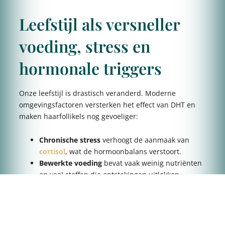
Leefstijl als versneller
voeding, stress en
hormonale triggers
Onze leefstijl is drastisch veranderd. Moderne
omgevingsfactoren versterken het effect van DHT en
maken haarfollikels nog gevoeliger:
Chronische stress
verhoogt de aanmaak van
cortisol
, wat de hormoonbalans verstoort.
Bewerkte voeding
bevat vaak weinig nutriënten
en veel stoffen die ontstekingen uitlokken.
Slaaptekort en bewegingsgebrek
vertragen
celherstel.
Hormonale belasting
(zoals
oestrogendominantie of leveroverbelasting)