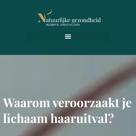
Waarom veroorzaakt je
lichaam haaruitval?