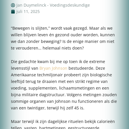
Jan Duymelinck - Voedingsdeskundige
juli 11, 2025
“Bewegen is slijten,” wordt vaak gezegd. Maar als we
willen blijven leven én gezond ouder worden, kunnen
we dan zonder beweging? Is de enige manier om niet
te verouderen… helemaal niets doen?
Die gedachte kwam bij me op toen ik de extreme
levensstijl van
Bryan Johnson
bestudeerde. Deze
Amerikaanse techmiljonair probeert zijn biologische
leeftijd terug te draaien met een strikt regime van
voeding, supplementen, lichaamsmetingen en een
bijna militaire dagstructuur. Volgens metingen zouden
sommige organen van Johnson nu functioneren als die
van een twintiger, terwijl hij zelf 45 is.
Maar terwijl ik zijn dagelijkse rituelen bekijk calorieën
tellen, vasten, hartmetingen, gestructureerde