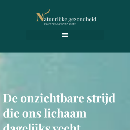
De onzichtbare strijd
die ons lichaam
dagelijks vecht