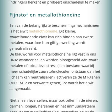
indringers herkent én probeert onschadelijk te maken.
Fijnstof en metallothioneïne
Een van de belangrijkste beschermingsmechanismen
is het eiwit
metallothioneïne.
Dit kleine,
zwavelhoudende eiwit kan zich binden aan zware
metalen, waardoor hun giftige werking wordt
geneutraliseerd.
De blauwdruk voor metallothioneïne ligt vast in ons
DNA: wanneer cellen worden blootgesteld aan zware
metalen of oxidatieve stress (een toestand waarbij
meer schadelijke zuurstofmoleculen ontstaan dan het
lichaam kan neutraliseren), activeren ze de MT-genen
(MT1, MT2 en verwante genen). Zo wordt het eiwit
aangemaakt.
Niet alleen levercellen, maar ook cellen in de nieren,
darmen, longen, hersenen en het immuunsysteem
produceren metallothioneïne. Bovendien bevat de