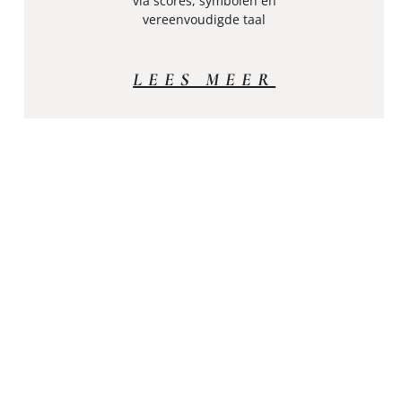
via scores, symbolen en
vereenvoudigde taal
LEES MEER