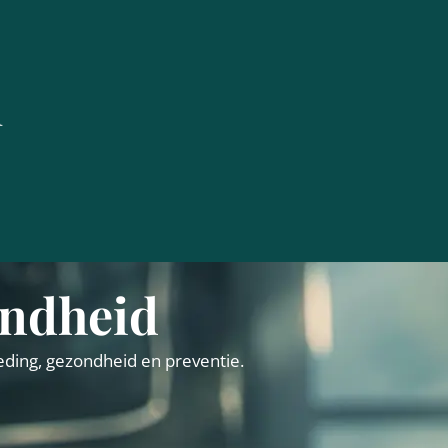
ondheid
eding, gezondheid en preventie.